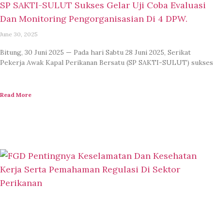
SP SAKTI-SULUT Sukses Gelar Uji Coba Evaluasi
Dan Monitoring Pengorganisasian Di 4 DPW.
June 30, 2025
Bitung, 30 Juni 2025 — Pada hari Sabtu 28 Juni 2025, Serikat
Pekerja Awak Kapal Perikanan Bersatu (SP SAKTI-SULUT) sukses
Read More