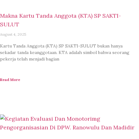
Makna Kartu Tanda Anggota (KTA) SP SAKTI-
SULUT
August 4, 2025
Kartu Tanda Anggota (KTA) SP SAKTI-SULUT bukan hanya
sekadar tanda keanggotaan. KTA adalah simbol bahwa seorang
pekerja telah menjadi bagian
Read More