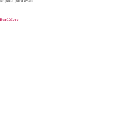
kepada para awak
Read More