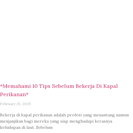
*Memahami 10 Tips Sebelum Bekerja Di Kapal
Perikanan*
February 25, 2025
Bekerja di kapal perikanan adalah profesi yang menantang namun
menjanjikan bagi mereka yang siap menghadapi kerasnya
kehidupan di laut. Sebelum