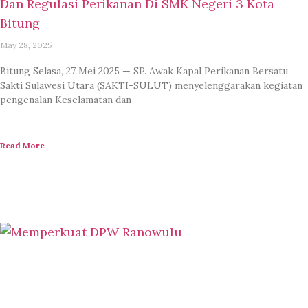
Dan Regulasi Perikanan Di SMK Negeri 3 Kota
Bitung
May 28, 2025
Bitung Selasa, 27 Mei 2025 — SP. Awak Kapal Perikanan Bersatu
Sakti Sulawesi Utara (SAKTI-SULUT) menyelenggarakan kegiatan
pengenalan Keselamatan dan
Read More